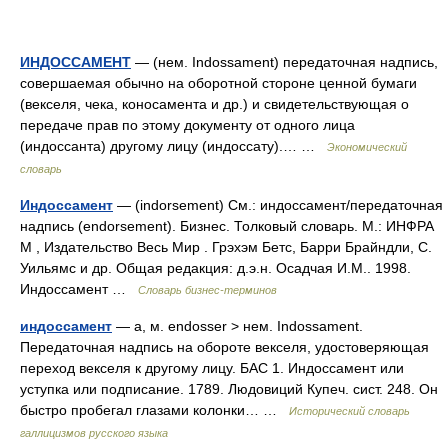
ИНДОССАМЕНТ
— (нем. Indossament) передаточная надпись,
совершаемая обычно на оборотной стороне ценной бумаги
(векселя, чека, коносамента и др.) и свидетельствующая о
передаче прав по этому документу от одного лица
(индоссанта) другому лицу (индоссату).… …
Экономический
словарь
Индоссамент
— (indorsement) См.: индоссамент/передаточная
надпись (endorsement). Бизнес. Толковый словарь. М.: ИНФРА
М , Издательство Весь Мир . Грэхэм Бетс, Барри Брайндли, С.
Уильямс и др. Общая редакция: д.э.н. Осадчая И.М.. 1998.
Индоссамент …
Словарь бизнес-терминов
индоссамент
— а, м. endosser > нем. Indossament.
Передаточная надпись на обороте векселя, удостоверяющая
переход векселя к другому лицу. БАС 1. Индоссамент или
уступка или подписание. 1789. Людовиций Купеч. сист. 248. Он
быстро пробегал глазами колонки… …
Исторический словарь
галлицизмов русского языка