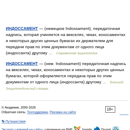
ИНДОССАМЕНТ
— (немецкое Indossament), передаточная
надпись, которая учиняется на векселях, чеках, коносаментах
и некоторых других ценных бумагах их держателем для
передачи прав по этим документам от одного лица
(индоссанта) другому …
Современная энциклопедия
ИНДОССАМЕНТ
— (нем. Indossament) передаточная надпись
на векселях, чеках, коносаментах и некоторых других ценных
бумагах, которой оформляется передача прав по этим
документам от одного лица (индоссанта) другому …
Большой
Энциклопедический словарь
© Академик, 2000-2026
18+
Обратная связь:
Техподдержка
,
Реклама на сайте
👣 Путешествия
Экспорт словарей на сайты
, сделанные на PHP,
Joomla,
Drupal,