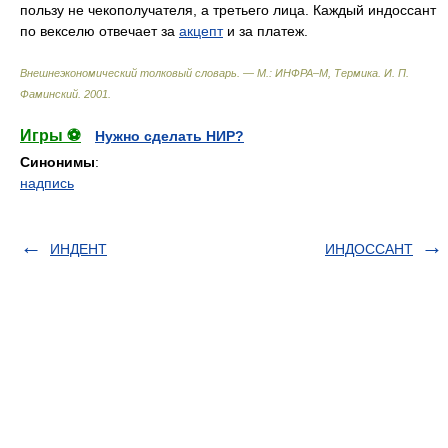
пользу не чекополучателя, а третьего лица. Каждый индоссант
по векселю отвечает за
акцепт
и за платеж.
Внешнеэкономический толковый словарь. — М.: ИНФРА–М, Термика
.
И. П.
Фаминский
.
2001
.
Игры ⚽
Нужно сделать НИР?
Синонимы
:
надпись
ИНДЕНТ
ИНДОССАНТ